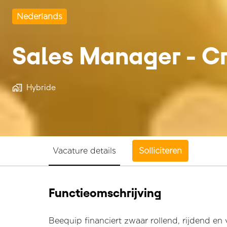
Nederlands
Sales Manager - C
Hybride
Vacature details
Solliciteren
Functieomschrijving
Beequip financiert zwaar rollend, rijdend en 