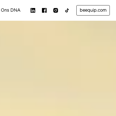
Ons DNA
beequip.com